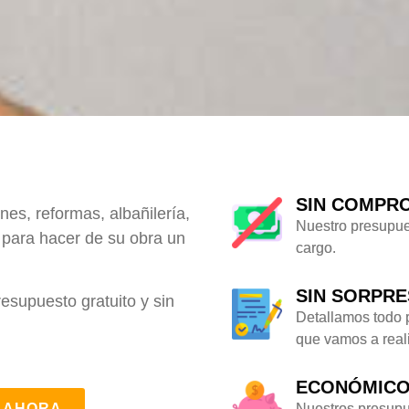
SIN COMPR
nes, reformas, albañilería,
Nuestro presupue
a para hacer de su obra un
cargo.
SIN SORPR
supuesto gratuito y sin
Detallamos todo 
que vamos a reali
ECONÓMIC
Nuestros presup
 AHORA