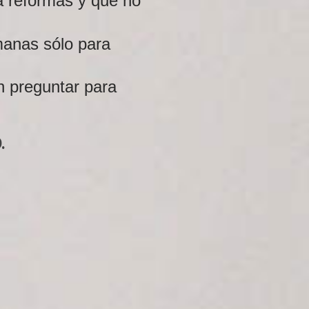
a reformas y que no
manas sólo para
n preguntar para
.