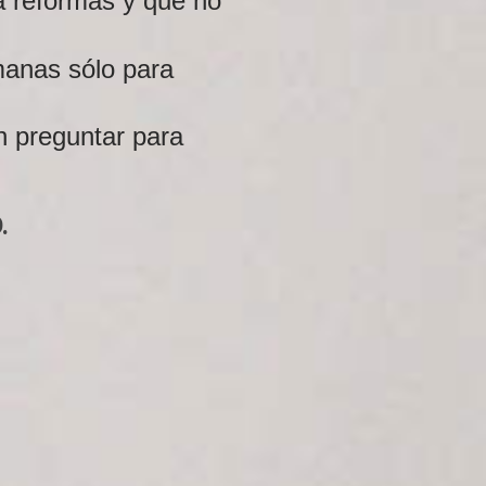
a reformas y que no
manas sólo para
n preguntar para
.