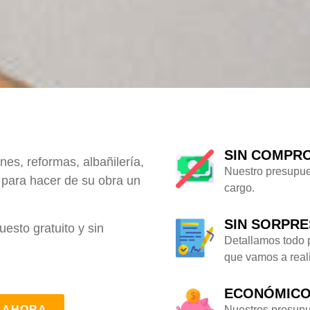
SIN COMPR
nes, reformas, albañilería,
Nuestro presupue
a para hacer de su obra un
cargo.
SIN SORPR
sto gratuito y sin
Detallamos todo 
que vamos a reali
ECONÓMIC
Nuestros presup
 AHORA